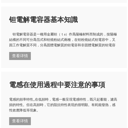
钽電解電容器基本知識
钽電解電容器是一種用金屬钽（ｔa）作爲陽極材料而制成的，按陽極
結構的不同可分爲箔式和钽燒粉結式兩種，在钽粉燒結式钽電容中，又
因工作電解質不同，分爲固體電解質的钽電容和非固體電解質的钽電容
查看详情
電感在使用過程中要注意的事項
電感的頻率特性,,在低頻時，電感一般呈現電感特性，既只起蓄能，濾高
頻的特性。但在高頻時，它的阻抗特性表現的很明顯。有耗能發熱，感
性效應降低等現象。
查看详情