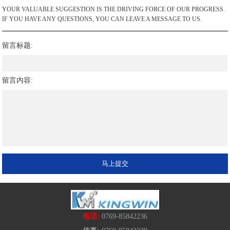
YOUR VALUABLE SUGGESTION IS THE DRIVING FORCE OF OUR PROGRESS.
IF YOU HAVE ANY QUESTIONS, YOU CAN LEAVE A MESSAGE TO US.
留言标题:
留言内容:
电话:
0769-85842236