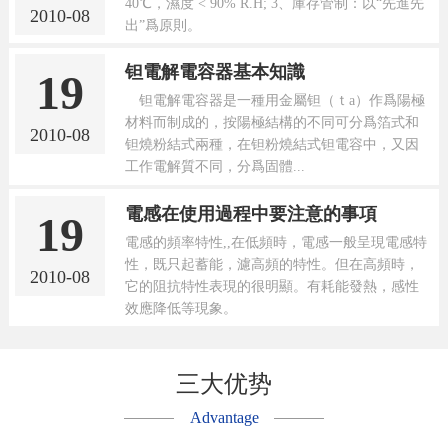
40℃，濕度 < 90% R.H; 3、庫存管制：以“先進先
2010-08
出”爲原則。
钽電解電容器基本知識
19
钽電解電容器是一種用金屬钽（ｔa）作爲陽極
材料而制成的，按陽極結構的不同可分爲箔式和
2010-08
钽燒粉結式兩種，在钽粉燒結式钽電容中，又因
工作電解質不同，分爲固體...
電感在使用過程中要注意的事項
19
電感的頻率特性,,在低頻時，電感一般呈現電感特
性，既只起蓄能，濾高頻的特性。但在高頻時，
2010-08
它的阻抗特性表現的很明顯。有耗能發熱，感性
效應降低等現象。
三大优势
Advantage