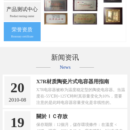
产品测试中心
Product testing center
荣誉资质
Honorary certificate
新闻资讯
News
X7R材质陶瓷片式电容器用指南
20
X7R电容器被称为温度稳定型的陶瓷电容器。当温
度在-55℃到+125℃時时其容量变化为10%，需要
2010-08
注意的是此時电容器容量变化是非线性的。
關於ＩＣ存放
19
保存期限：12個月，儲存環境條件：在溫度 <