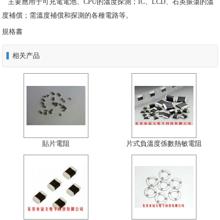
主要應用于可充電電池、CPU的溫度探測；IC、LCD、石英振蕩的溫
度補償；需溫度補償和探測的各種電路等。
規格書
相关产品
貼片電阻
片式負溫度係數熱敏電阻