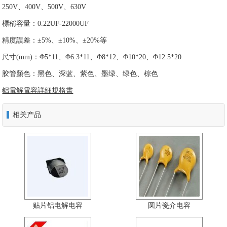
250V、400V、500V、630V
標稱容量：0.22UF-22000UF
精度誤差：±5%、±10%、±20%等
尺寸(mm)：Φ5*11、Φ6.3*11、Φ8*12、Φ10*20、Φ12.5*20
胶管顏色：黑色、深蓝、紫色、墨绿、绿色、棕色
鋁電解電容詳細規格書
相关产品
贴片铝电解电容
圆片瓷介电容