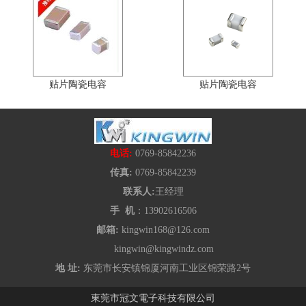
贴片陶瓷电容
贴片陶瓷电容
电话:
0769-85842236
传真:
0769-85842239
联系人:
王经理
手 机
：13902616506
邮箱:
kingwin168@126.com
kingwin@kingwindz.com
地 址:
东莞市长安镇锦厦河南工业区锦荣路2号
東莞市冠文電子科技有限公司