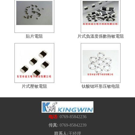
貼片電阻
片式負溫度係數熱敏電阻
片式壓敏電阻
钛酸锶环形压敏电阻
电话:
0769-85842236
传真:
0769-85842239
联系人:
王经理