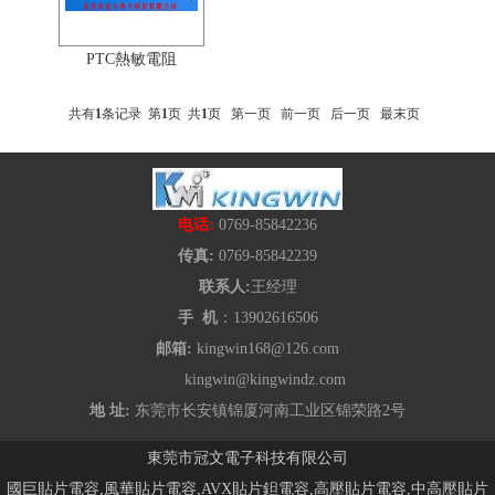
PTC熱敏電阻
共有
1
条记录 第
1
页 共
1
页
第一页
前一页
后一页
最末页
电话:
0769-85842236
传真:
0769-85842239
联系人:
王经理
手 机
：13902616506
邮箱:
kingwin168@126.com
kingwin@kingwindz.com
地 址:
东莞市长安镇锦厦河南工业区锦荣路2号
東莞市冠文電子科技有限公司
國巨貼片電容,風華貼片電容,AVX貼片鉭電容,高壓貼片電容,中高壓貼片